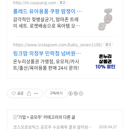
http://m.coupang.com
광고
폴레드 유아용품 쿠팡 땀쟁이 아
기 쿨링템
감각적인 젖병살균기, 맘마존 트레
이 세트. 로켓배송으로 육아템 오늘
도착! 넓은 수납, 일시정지 모드. 폴
레드로 우리아이 위생과 쾌적함을
한번에!
https://www.instagram.com/baby_seven1106/
광고
링크맘 의정부 민락점 넘버원유
아용품판매매장
온누리상품권 가맹점, 유모차/카시
트/출산/육아용품 판매 24시 문의!
공감
구독하기
'
기업
>
공모주
' 카테고리의 다른 글
코스모로보틱스 공모주 수요예측 결과 알아보자
2026.04.27