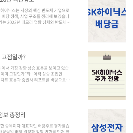
SK하이닉스는 시장의 핵심 반도체 기업으로
 배당 정책, 사업 구조를 정리해 보겠습니
가는 2023년 메모리 업황 침체와 반도체
IT 수요 둔화와 재고 조정이 이어지며 실
을 반복했습니다.이후 2024년 하반기부터
 증가가 반영되며 상승 흐름으로 전환되었습니
졌고, 2026년 2월에는 1,099,000원을
 고점일까?
시에서 가장 강한 상승 흐름을 보이고 있습
“이미 고점인가”와 “아직 상승 초입인
는 차트 흐름과 증권사 리포트를 바탕으로
보겠습니다.SK하이닉스 주가 흐름 분석 최
사이클 민감도가 높은 반도체 주식의 특징을
 메모리 가격 급락과 재고 증가 영향으로 강
데이터센터 투자 축소가 동시에 발생하면서
정보 총정리
유한 종목이자 대표적인 배당주로 평가받습
배당락일 배당 일정과 정책 변화를 먼저 확