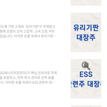
심리가 위축되었습니다.그러나 2025년 이
거래량이 증가하며 점진적인 우상향 구조가
반도체 기판 소재로 ‘유리기판’이 주목받고
구현에 강점이 있어 고집적·고속 신호 처리
 있습니다. 이러한 흐름 속에서 유리기판 대
 기업 개요삼성전기는 MLCC, 카메라모
다. 최근 차세대 반도체 패키징 기술 개발에
니다. 고다층 기판과 첨단 패키징 기술을
관성AI 반도체 고도화로 미세 배선 구현이
SS(에너지저장장치)가 핵심 인프라로 주목
 보완하고, 전력 피크 관리와 전력 효율
다. 이러한 흐름 속에서 ESS 관련주 대장
지솔루션 기업 개요LG에너지솔루션은 전기
전문 기업입니다. 리튬이온 배터리 기술을
·유럽·아시아 전역에 생산 거점을 확보하
S까지 폭넓은 제품군을 보유하고 있습니다.