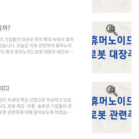
속기 등 핵심 하드웨어AI 플랫폼·서비스 기업:
기업: 자연어 처리, 음성·영상 인식, 생성
등 AI 관련주삼성전자메모리 반도체 ..
을까?
테크 기업들의 대규모 투자 확대 속에서 휴머
있습니다. 오늘은 이와 관련하여 휴머노이
니다.목차 휴머노이드로봇 대장주 레인보우
드로봇 대장주 로보티즈 레인보우로보틱
휴머노이드 로봇 기술을 선도하는 로봇 전문
로봇 등을 개발하며 로봇 플랫폼 사업을 전
 관절 구동, 제어 시스템, 균형 제어 기
류됩니..
이다
산업이 차세대 핵심 산업으로 부상하고 있습
서도 로봇 제조·부품·솔루션 기업들이 관
 로봇 관련주에 대해 알아보도록 하겠습니
관련주휴모노이드 로봇 관련주 투자 포인트
사: 인간형·산업용 로봇 개발로봇 구동·
어: AI 제어·관제·운영 솔루션로봇 생태
 로봇 관련주레인보우로보틱스국내 대표 로