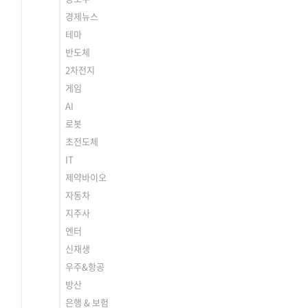
경제뉴스
테마
반도체
2차전지
게임
AI
로봇
초전도체
IT
제약바이오
자동차
지주사
엔터
신재생
우주&항공
방산
은행 & 보험