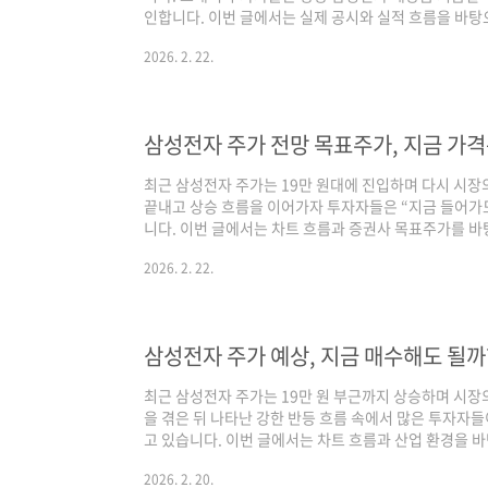
인합니다. 이번 글에서는 실제 공시와 실적 흐름을 바
도 체계적으로 정리해 보겠습니다.삼성전자 기업 개요 삼성
2026. 2. 22.
(DA), 디스플레이(SDC) 사업을 영위하는 글로벌 IT
반도체 부문입니다. 메모리 가격, 서버 수요, AI 인프라
크게 나타나는 구조입니다.최근 연간 실적 흐름을 보면 
고 있으며, 영업이익률과 ROE 역시..
삼성전자 주가 전망 목표주가, 지금 가
최근 삼성전자 주가는 19만 원대에 진입하며 다시 시장
끝내고 상승 흐름을 이어가자 투자자들은 “지금 들어가
니다. 이번 글에서는 차트 흐름과 증권사 목표주가를 바
관적으로 살펴보겠습니다.최근 주가 흐름 분석 최근 3
2026. 2. 22.
반도체 사이클 주식의 움직임을 보여주고 있습니다.202
락과 IT 수요 둔화 영향으로 약세 흐름이 이어졌습니다. 
겹치면서 반도체 업황이 침체 국면에 들어갔고, 실제 실
기 저점 구간을 형성합니다. 하지만 20..
삼성전자 주가 예상, 지금 매수해도 될까
최근 삼성전자 주가는 19만 원 부근까지 상승하며 시장
을 겪은 뒤 나타난 강한 반등 흐름 속에서 많은 투자자들
고 있습니다. 이번 글에서는 차트 흐름과 산업 환경을 
으로 살펴보겠습니다.최근 차트 흐름이 의미하는 것 최근
2026. 2. 20.
지 반도체 업황 둔화와 글로벌 IT 수요 감소 영향으로 약