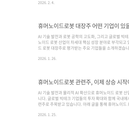
2026. 2. 4.
련주 유형AI 반도체 기업: GPU, NPU, HBM, AI 가
검색, 클라우드, 데이터 분석 기반 서비스AI 소프트웨어 
형 AIAI 응용 기업: 의료, 금융, 로봇, 자율주행, 보안 
휴머노이드로봇 대장주 어떤 기업이 있
AI 기술 발전과 로봇 공학의 고도화, 그리고 글로벌 빅
노이드 로봇 산업이 차세대 핵심 성장 분야로 부각되고 
드 로봇 대장주로 평가받는 주요 기업들을 소개하겠습
로보틱스휴머노이드로봇 대장주 두산로보틱스휴머노이
2026. 1. 26.
스(277810)기업 개요레인보우로보틱스는 국내에서 
기업입니다. 인간형 이족보행 로봇과 협동로봇, 이동형 
개하고 있습니다. 테마 연관성휴머노이드 로봇 핵심 기술인
술을 보유하고 있어 휴머노이드 테마의 대표 종목으로 분
휴머노이드로봇 관련주, 이제 상승 시작
AI 기술 발전과 물리적 AI 확산으로 휴머노이드 로봇 
니다. 글로벌 빅테크 기업들의 투자 확대와 함께 국내에
련주로 주목받고 있습니다. 아래 글을 통해 휴머노이드
다.목차휴머노이드 로봇 관련주 유형휴머노이드 로봇 
2026. 1. 25.
휴머노이드 로봇 관련주 유형휴머노이드·협동로봇 제조
관절 부품: 감속기·모터·액추에이터로봇 제어·소프트웨
계 연관 기업: 자동화·스마트팩토리 연계 휴머노이드