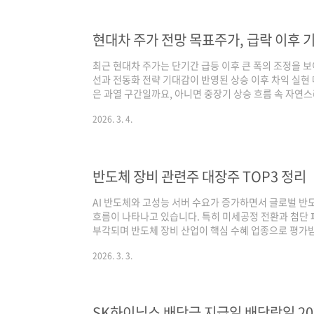
기록하며 3년 기준 최고가를 형성했습니다. 다만 단기 급
년 3월 현재는 50만 원대 ..
현대차 주가 전망 목표주가, 급락 이후 
최근 현대차 주가는 단기간 급등 이후 큰 폭의 조정을 
선과 전동화 전략 기대감이 반영된 상승 이후 차익 실현
은 과열 구간일까요, 아니면 중장기 상승 흐름 속 자연
주가를 구조적으로 분석해 보겠습니다.현대차 주가 분석
2026. 3. 4.
기반 상승 종목의 모습을 보여줍니다. 2023년~2024
가 차종 믹스 개선, 환율 효과가 맞물리며 실적이 크게 
와 SUV·제네시스 판매 비중 증가가 수익성을 끌어올렸
행·로보틱스 등 미래 사업 기대감이 더..
반도체 장비 관련주 대장주 TOP3 정리
AI 반도체와 고성능 서버 수요가 증가하면서 글로벌 
흐름이 나타나고 있습니다. 특히 미세공정 전환과 첨단 
부각되며 반도체 장비 산업이 핵심 수혜 업종으로 평가받
장비 관련주 대장주로 평가받는 주요 기업들을 소개하
2026. 3. 3.
는 반도체 후공정 장비를 생산하는 기업으로 다이 본더
고 있습니다. 글로벌 반도체 업체를 고객사로 확보하며 
다. 테마 연관성AI 반도체와 HBM 메모리 생산이 확대
고 있습니다. 후공정 장비 핵심 기업으로 반도체 장비 테.
SK하이닉스 배당금 지급일 배당락일 2