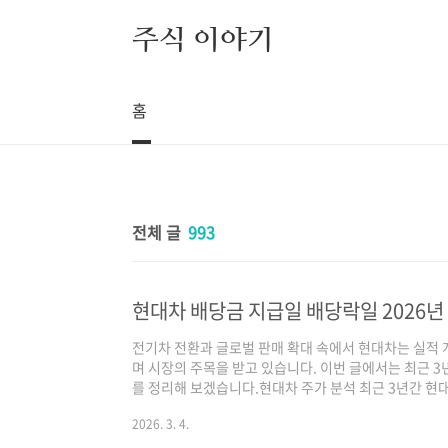
본문 바로가기
주식 이야기
홈
전체 글
993
현대차 배당금 지급일 배당락일 2026
전기차 전환과 글로벌 판매 확대 속에서 현대차는 실적
며 시장의 주목을 받고 있습니다. 이번 글에서는 최근 3
를 정리해 보겠습니다.현대차 주가 분석 최근 3년간 현대
회복과 환율 효과에 힘입어 점진적인 상승 흐름을 보였습
2026. 3. 4.
선이 반영되며 주가는 2024년까지 안정적인 우상향 흐
개선 기대와 밸류업 정책 발표가 맞물리며 상승세가 확대되었