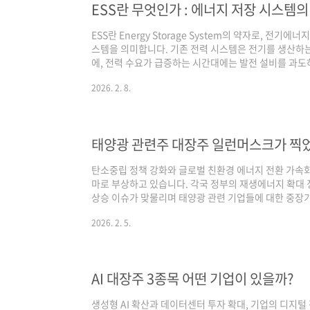
ESS란 무엇인가 : 에너지 저장 시스템
ESS란 Energy Storage System의 약자로, 전
스템을 의미합니다. 기존 전력 시스템은 전기를 생산하는
에, 전력 수요가 급증하는 시간대에는 발전 설비를 과
인 구조를 개선하기 위해 ESS가 주목받게 되었습니다.
2026. 2. 8.
하고, 전력이 부족한 시점에 이를 방출함으로써 전력 수
력 사용량 변동이 큰 현대 사회에서 ESS는 전력 계통의
식되고 있으며, 에너지 효율 향상과 비용 절감 측면에서도
의 구조와 작동 원리ESS는 ..
태양광 관련주 대장주 일런머스크가 찍었
탄소중립 정책 강화와 글로벌 친환경 에너지 전환 가속화
마로 부상하고 있습니다. 각국 정부의 재생에너지 확대 
상승 이슈가 맞물리며 태양광 관련 기업들에 대한 중장기
한 흐름 속에서 태양광 관련주 대장주로 평가받는 주요
2026. 2. 5.
업 개요한화솔루션은 태양광, 케미칼, 첨단소재 사업을
태양광 부문에서는 셀, 모듈, 발전소 개발 및 운영까지
벌 태양광 시장에서 높은 인지도를 보유하고 있습니다. 
비중을 확대하고 있습니다. 테마 연관성태양광 셀·..
AI 대장주 3종목 어떤 기업이 있을까?
생성형 AI 확산과 데이터센터 투자 확대, 기업의 디지털