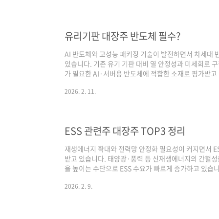
버 투자 축소, 경기 둔화 우려가 동시에 작용하며 투자 
후 흐름은 다소 달라졌습니다. 저점 구간을 형성한 뒤 
나타났고, 최근에는 단기 고점을 돌파..
유리기판 대장주 반도체 필수?
AI 반도체와 고성능 패키징 기술이 발전하면서 차세대 
있습니다. 기존 유기 기판 대비 열 안정성과 미세회로 
가 필요한 AI·서버용 반도체에 적합한 소재로 평가받고
장주로 평가받는 주요 기업들을 소개하겠습니다.삼성전기
2026. 2. 11.
듈, 반도체 기판 등을 생산하는 전자부품 전문 기업입니
적극적으로 투자하며 유리기판 연구개발을 확대하고 있습
기반으로 AI 반도체 시장을 겨냥하고 있습니다. 테마 연
중요해지면서 유리기판 기술이 부각되고 있..
ESS 관련주 대장주 TOP3 정리
재생에너지 확대와 전력망 안정화 필요성이 커지면서 E
받고 있습니다. 태양광·풍력 등 신재생에너지의 간헐성을
을 높이는 수단으로 ESS 수요가 빠르게 증가하고 있습니
주로 평가받는 주요 기업들을 소개하겠습니다.LG에너
2026. 2. 9.
차 배터리와 ESS용 배터리를 생산하는 글로벌 배터리 
기반으로 다양한 에너지 저장 솔루션을 제공하며, 북미
고 있습니다. 전력용 대형 ESS부터 산업용·상업용 ES
테마 연관성ESS의 핵심은 배터리이며, LG에너지솔..