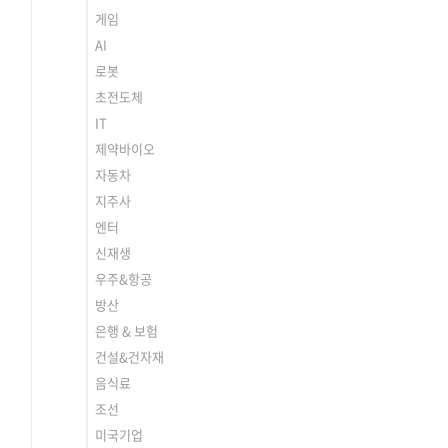
게임
AI
로봇
초전도체
IT
제약바이오
자동차
지주사
엔터
신재생
우주&항공
방산
은행 & 보험
건설&건자재
음식료
조선
미국기업