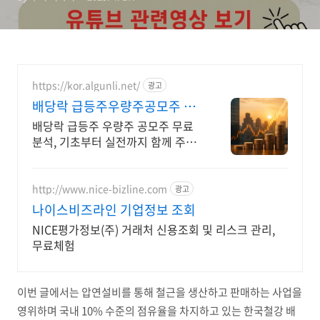
https://kor.algunli.net/
광고
배당락 급등주우량주공모주 추
지금 안보면 늦어요
배당락 급등주 우량주 공모주 무료
분석, 기초부터 실전까지 함께 주식
무료 교육 제공, 우량주 무료 정보 제
공, 처음부터 실전까지 같이합니다
http://www.nice-bizline.com
광고
나이스비즈라인 기업정보 조회
NICE평가정보(주) 거래처 신용조회 및 리스크 관리,
무료체험
이번 글에서는 압연설비를 통해 철근을 생산하고 판매하는 사업을
영위하며 국내 10% 수준의 점유율을 차지하고 있는 한국철강 배