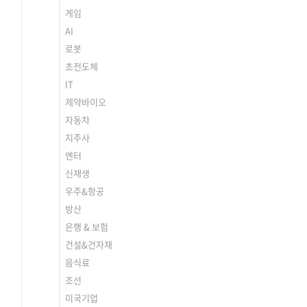
게임
AI
로봇
초전도체
IT
제약바이오
자동차
지주사
엔터
신재생
우주&항공
방산
은행 & 보험
건설&건자재
음식료
조선
미국기업