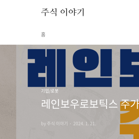
본문 바로가기
주식 이야기
홈
기업/로봇
레인보우로보틱스 주가
by 주식 이야기
2024. 1. 21.