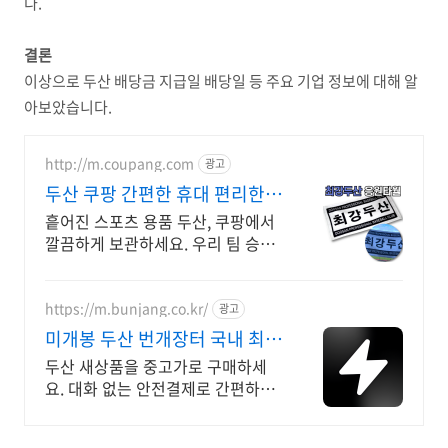
다.
결론
이상으로 두산 배당금 지급일 배당일 등 주요 기업 정보에 대해 알
아보았습니다.
http://m.coupang.com
광고
두산 쿠팡 간편한 휴대 편리한
수납
흩어진 스포츠 용품 두산, 쿠팡에서
깔끔하게 보관하세요. 우리 팀 승리
기원! 와우회원 무제한 무료배송으
로 응원템 준비
https://m.bunjang.co.kr/
광고
미개봉 두산 번개장터 국내 최대
브랜드 중고거래
두산 새상품을 중고가로 구매하세
요. 대화 없는 안전결제로 간편하게!
전국 각지에서 올라오는 전국구 최
다 상품 매일 10만 개 이상의 신규