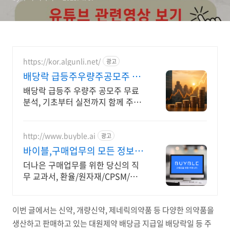
https://kor.algunli.net/
광고
배당락 급등주우량주공모주 추
우량주 무료 공유
배당락 급등주 우량주 공모주 무료
분석, 기초부터 실전까지 함께 주식
무료 교육 제공, 우량주 무료 정보 제
공, 처음부터 실전까지 같이합니다
http://www.buyble.ai
광고
바이블,구매업무의 모든 정보 구
매업무를 더 가능하게
더나은 구매업무를 위한 당신의 직
무 교과서, 환율/원자재/CPSM/현직
자 세미나
이번 글에서는 신약, 개량신약, 제네릭의약품 등 다양한 의약품을
생산하고 판매하고 있는 대원제약 배당금 지급일 배당락일 등 주